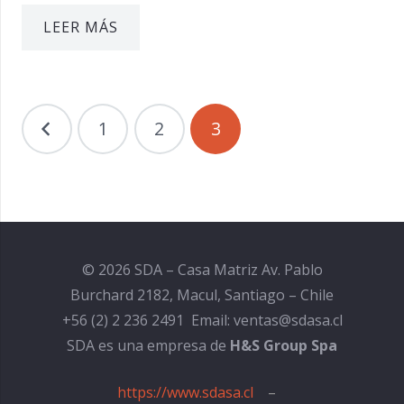
LEER MÁS
NAVEGACIÓN
1
2
3
DE
ENTRADAS
© 2026 SDA – Casa Matriz Av. Pablo
Burchard 2182, Macul, Santiago – Chile
+56 (2) 2 236 2491 Email: ventas@sdasa.cl
SDA es una empresa de
H&S Group Spa
https://www.sdasa.cl
–