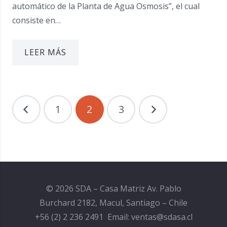
automático de la Planta de Agua Osmosis”, el cual
consiste en…
LEER MÁS
NAVEGACIÓN
1
2
3
DE
ENTRADAS
© 2026 SDA – Casa Matriz Av. Pablo
Burchard 2182, Macul, Santiago – Chile
+56 (2) 2 236 2491 Email: ventas@sdasa.cl